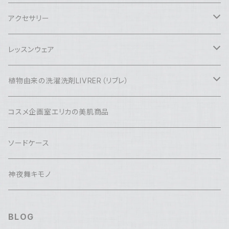
バーレスク
アクセサリー
コルセット
ベリーダンス
ヘッドドレス
レッスンウェア
バッスルスカート
セット衣装
アクセサリー
アクセサリー
トップス
植物由来の洗濯洗剤LIVRER（リブレ）
スカート
ブラベルト
ネックレス
ボトムス
洗濯洗剤
コスメ企画室エリカの美肌商品
ドロワーズ
ブラ
ピアス
ヒップスカーフ
アイロンスプレー
ソードケース
スカート
アンクレット
ファブリックスプレー
神夜舞キモノ
パンツ
虫除けスプレー（特許取得）
BLOG